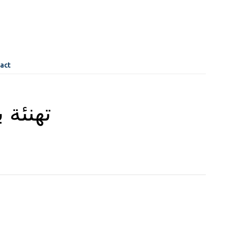
act
تهنئة 