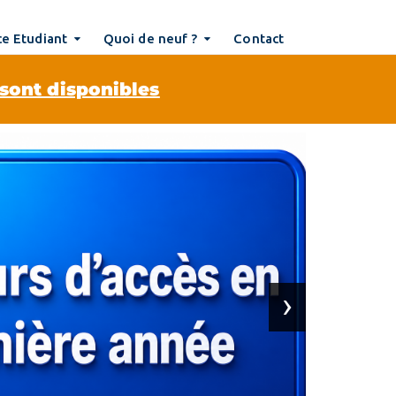
e Etudiant
Quoi de neuf ?
Contact
 sont disponibles
F
›
H