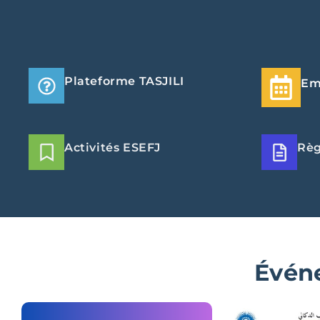
Plateforme TASJILI
Em
Activités ESEFJ
Rè
Évén