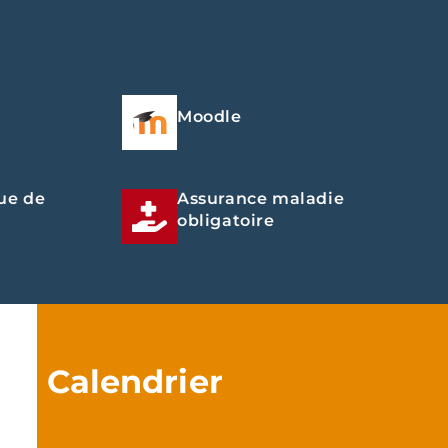
Moodle
ue de
Assurance maladie
obligatoire
Calendrier