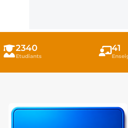
2340
41
Etudiants
Ensei