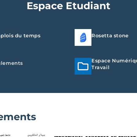
Espace Etudiant
plois du temps
Rosetta stone
Espace Numériq
glements
Travail
ements