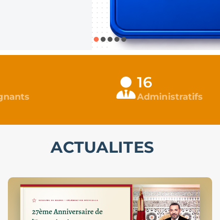
16
gnants
Administratifs
ACTUALITES