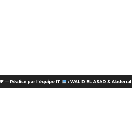
EF
— Réalisé par l’équipe IT
:
WALID EL ASAD
&
Abderra