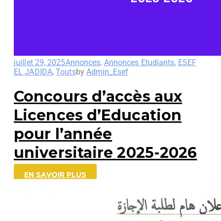
juillet 29, 2025
Annonces
,
Annonces Etudiants
,
ESEF
EL JADIDA
,
Touts
by
Admin_Esef
Concours d’accès aux
Licences d’Education
pour l’année
universitaire 2025-2026
EN SAVOIR PLUS