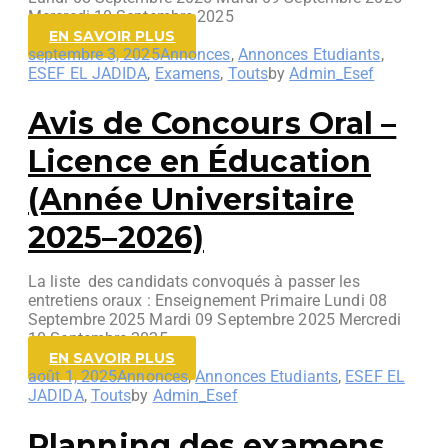
Mercredi 10 Septembre 2025
EN SAVOIR PLUS
septembre 3, 2025
Annonces
,
Annonces Etudiants
,
ESEF EL JADIDA
,
Examens
,
Touts
by
Admin_Esef
Avis de Concours Oral –
Licence en Éducation
(Année Universitaire
2025–2026)
La liste des candidats convoqués à passer les
entretiens oraux : Enseignement Primaire Lundi 08
Septembre 2025 Mardi 09 Septembre 2025 Mercredi
10 Septembre 2025
EN SAVOIR PLUS
août 1, 2025
Annonces
,
Annonces Etudiants
,
ESEF EL
JADIDA
,
Touts
by
Admin_Esef
Planning des examens