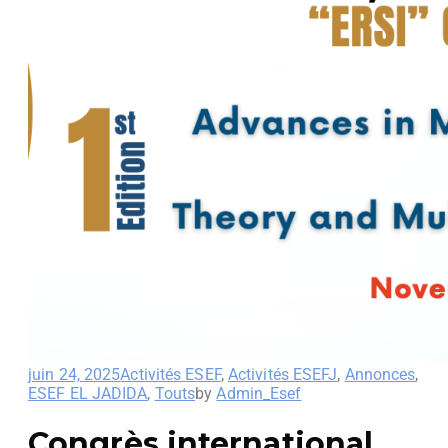
juin 24, 2025
Activités ESEF
,
Activités ESEFJ
,
Annonces
,
ESEF EL JADIDA
,
Touts
by
Admin_Esef
Congrès international