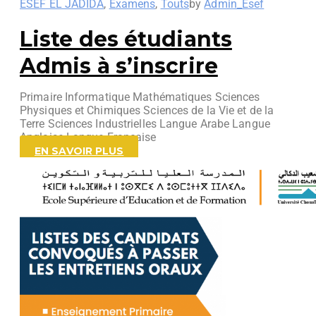
ESEF EL JADIDA
,
Examens
,
Touts
by
Admin_Esef
Liste des étudiants
Admis à s’inscrire
Primaire Informatique Mathématiques Sciences
Physiques et Chimiques Sciences de la Vie et de la
Terre Sciences Industrielles Langue Arabe Langue
Anglaise Langue Française
EN SAVOIR PLUS