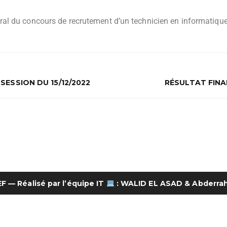
n oral du concours de recrutement d’un technicien en informatiq
ESSION DU 15/12/2022
RÉSULTAT FINAL
EF
— Réalisé par l’équipe IT
:
WALID EL ASAD
&
Abderra