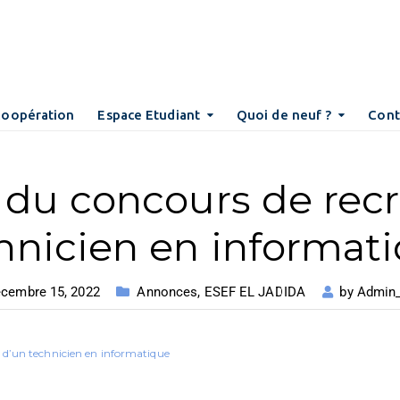
Coopération
Espace Etudiant
Quoi de neuf ?
Cont
l du concours de re
hnicien en informat
cembre 15, 2022
Annonces
,
ESEF EL JADIDA
by
Admin
 d’un technicien en informatique