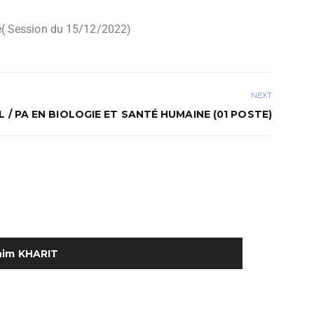
ue( Session du 15/12/2022)
NEXT
 / PA EN BIOLOGIE ET SANTÉ HUMAINE (01 POSTE)
him KHARIT