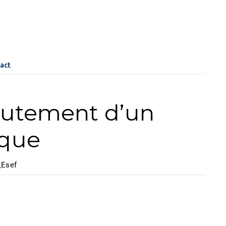
act
crutement d’un
ique
_Esef