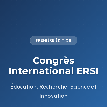
Congrès
International ERSI
PREMIÈRE ÉDITION
avril 1, 2026
Touts
by
Admin_Esef
Congrès
International ERSI
Home
Touts
Congrès International ERSI
Éducation, Recherche, Science et
Innovation