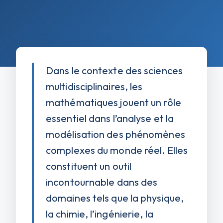
PREVIOUS
NEXT
ANNONCE DE
JOURNÉE D’ÉCHANGE
SÉMINAIRE«
ACADÉMIQUE ET
MATHÉMATIQUES ET
CULTUREL (ERASMUS+)
APPLICATIONS »
Dans le contexte des sciences
multidisciplinaires, les
mathématiques jouent un rôle
© 2025
ESEF
— Réalisé par l’équipe IT
:
WALID
essentiel dans l’analyse et la
EL ASAD
&
Abderrahim KHARIT
modélisation des phénomènes
complexes du monde réel. Elles
constituent un outil
incontournable dans des
domaines tels que la physique,
la chimie, l’ingénierie, la