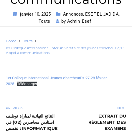
janvier 10, 2025
Annonces
,
ESEF EL JADIDA
,
Touts
by
Admin_Esef
Home
Touts
1er Colloque international interuniversitaire des jeunes chercheur(e)s :
Appel à communications
1er Colloque international Jeunes chercheurEs 27-28 février
2025
Télécharger
PREVIOUS
NEXT
النتائج النهائية لمباراة توظيف
EXTRAIT DU
استاذين محاضرين (02) في
RÈGLEMENT DES
تخصص : INFORMATIQUE
EXAMENS